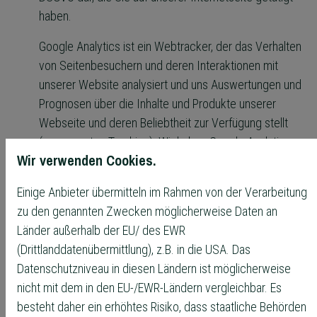
haben.
Google Analytics ist ein Webtracker, der das Verhalten
von Seitenbesuchern und deren Interaktionen mit
unserer Website analysiert und uns Auswertungen und
Prognosen über die Inhalte und Produkte unserer
Webseite und deren Beliebtheit zur Verfügung stellt
(sogenanntes Tracking). Wir haben Google Analytics
Wir verwenden Cookies.
eingebunden, damit der Dienst eine Analyse des
Surfverhaltens der Seitennutzer zusammenstellen
Einige Anbieter übermitteln im Rahmen von der Verarbeitung
kann. Hierzu sammelt Google die Seiteninteraktionen
zu den genannten Zwecken möglicherweise Daten an
von Seitenbesuchern mit unserer Website und ggf.
Länder außerhalb der EU/ des EWR
bestehende Informationen die sich aus dem Auslesen
(Drittlanddatenübermittlung), z.B. in die USA. Das
von Cookies oder weiterer Speichertechnologien
Datenschutzniveau in diesen Ländern ist möglicherweise
ergeben und bereitet es für uns statistisch auf. Google
nicht mit dem in den EU-/EWR-Ländern vergleichbar. Es
Analytics setzt Datenverarbeitungstechnologien ein,
besteht daher ein erhöhtes Risiko, dass staatliche Behörden
die eine Verfolgbarkeit von einzelnen Seitenbesuchern