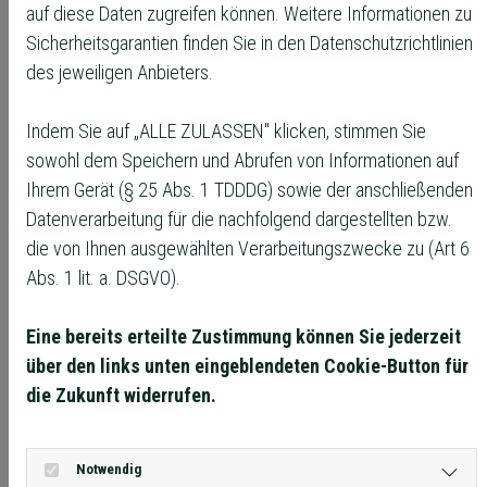
auf diese Daten zugreifen können. Weitere Informationen zu
und deren Interaktion mit anderen Google-Diensten wie
Sicherheitsgarantien finden Sie in den Datenschutzrichtlinien
zu Beispiel dem Werbenetzwerk Google Ads
des jeweiligen Anbieters.
ermöglichen. Daten aus weiteren Google-Diensten
werden ebenfalls dazu eingesetzt um mittels
Indem Sie auf „ALLE ZULASSEN" klicken, stimmen Sie
maschineller Lerntechnologien, modellierter Statistiken
sowohl dem Speichern und Abrufen von Informationen auf
und Prognosefunktionen Datenlücken zu schließen und
Ihrem Gerät (§ 25 Abs. 1 TDDDG) sowie der anschließenden
umfangreiche Statistiken zu den Inhalten unserer
Datenverarbeitung für die nachfolgend dargestellten bzw.
Webseite zu erstellen. Sofern Google Analytics auf
die von Ihnen ausgewählten Verarbeitungszwecke zu (Art 6
unserer Website aktiv geschaltet ist, werden die von
Abs. 1 lit. a. DSGVO).
Google Analytics ermittelten Daten an Server des
Unternehmens Google Ireland Limited übertragen. Im
Eine bereits erteilte Zustimmung können Sie jederzeit
Rahmen der Auftragsverarbeitung kann es auch zu
über den links unten eingeblendeten Cookie-Button für
einer Übermittlung von personenbezogenen Daten an
die Zukunft widerrufen.
die Server des Mutterkonzerns Google LLC, 1600
Amphitheatre Parkway, 94043 Mountain View,
Vereinigte Staaten kommen. Wir führen die Analyse
Notwendig